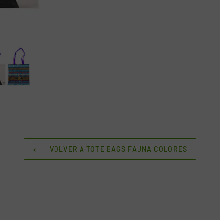
VOLVER A TOTE BAGS FAUNA COLORES