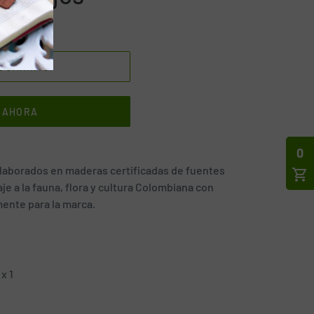
 CARRITO
 AHORA
0
aborados en maderas certificadas de fuentes 
 a la fauna, flora y cultura Colombiana con 
ente para la marca.
 x 1