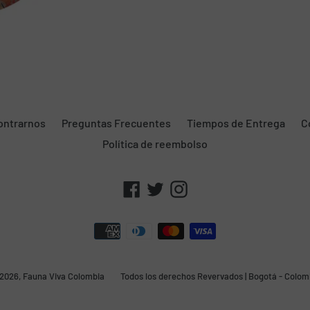
ontrarnos
Preguntas Frecuentes
Tiempos de Entrega
C
Política de reembolso
Facebook
Twitter
Instagram
Métodos
de
pago
2026,
Fauna Viva Colombia
Todos los derechos Revervados | Bogotá - Colom