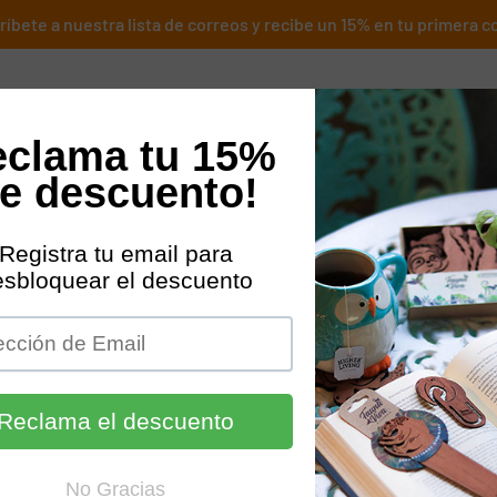
íbete a nuestra lista de correos y recibe un 15% en tu primera 
otros
Tienda Online
Animales
Dónde Estamos
Cont
Imán Oso de 