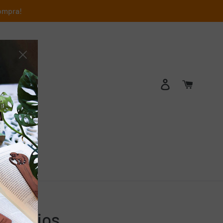
compra!
Ingresar
Carrito
acto
Anteojos